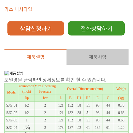
가스 나사타입
상담신청하기
전화상담하기
제품설명
제품사양
모델명을 클릭하면 상세정보를 확인 할 수 있습니다.
connection
Max.Operating
Overall Dimensions(mm)
Weight
(Inch)
Pressure
Model
Rp
bar
L
B
H1
H2
E
C
(kg)
SJG-01
1/2
2
121
132
38
51
93
44
0.70
SJG-02
1/2
2
121
132
38
51
93
44
0.68
SJG-03
1
2
121
132
38
51
93
44
0.66
¼
SJG-04
2
173
187
52
61
134
61
1.29
1